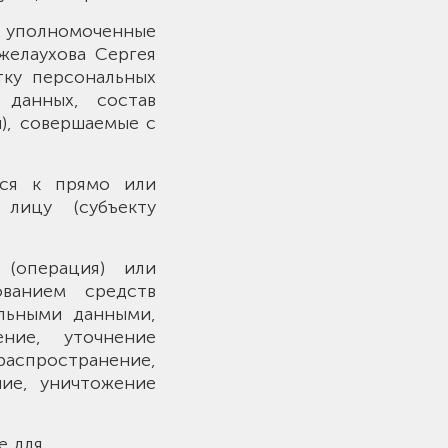
– уполномоченные
желаухова Сергея
тку персональных
 данных, состав
), совершаемые с
яся к прямо или
лицу (субъекту
 (операция) или
ованием средств
альными данными,
ение, уточнение
(распространение,
ние, уничтожение
е для