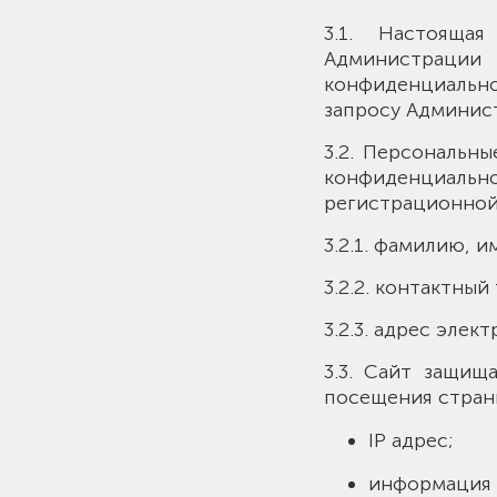
3.1. Настоящая
Администрации
конфиденциально
запросу Админист
3.2. Персональн
конфиденциаль
регистрационной
3.2.1. фамилию, и
3.2.2. контактны
3.2.3. адрес элект
3.3. Сайт защищ
посещения стран
IP адрес;
информация и