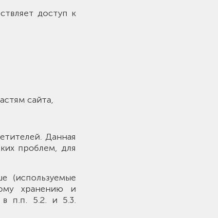
ствляет доступ к
астям сайта,
сетителей. Данная
ких проблем, для
е (используемые
ному хранению и
п.п. 5.2. и 5.3.