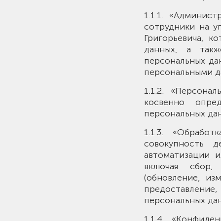
1.1.1. «Админис
сотрудники на у
Григорьевича, к
данных, а такж
персональных да
персональными д
1.1.2. «Персон
косвенно опре
персональных дан
1.1.3. «Обрабо
совокупность д
автоматизации и
включая сбор, 
(обновление, изм
предоставление,
персональных да
1.1.4. «Конфиде