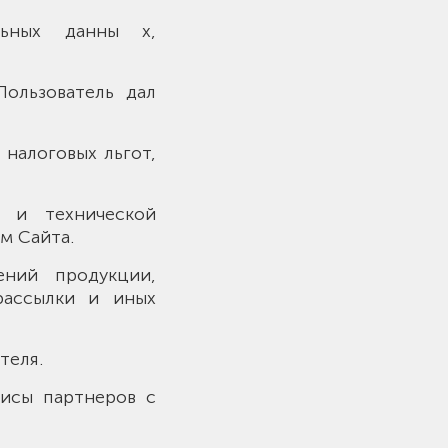
льных данны х,
Пользователь дал
 налоговых льгот,
й и технической
м Сайта.
ений продукции,
рассылки и иных
теля.
висы партнеров с