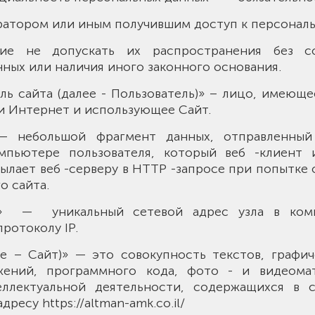
атором или иным получившим доступ к персонал
ие не допускать их распространения без со
ных или наличия иного законного основания.
тель сайта (далее - Пользователь)» – лицо, имеюще
и Интернет и использующее Сайт.
s» — небольшой фрагмент данных, отправленный
мпьютере пользователя, который веб -клиент и
ылает веб -серверу в HTTP -запросе при попытке
о сайта.
ес» — уникальный сетевой адрес узла в ком
ротоколу IP.
лее – Сайт)» — это совокупность текстов, графи
ажений, программного кода, фото - и видеома
теллектуальной деятельности, содержащихся в 
ресу https://altman-amk.co.il/