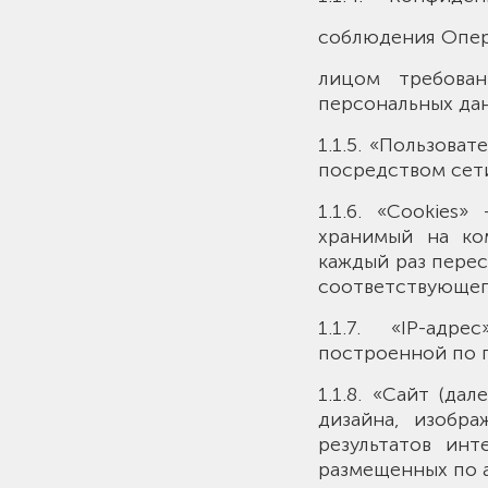
соблюдения Опер
лицом требован
персональных дан
1.1.5. «Пользова
посредством сет
1.1.6. «Cookie
хранимый на ко
каждый раз перес
соответствующег
1.1.7. «IP-адр
построенной по п
1.1.8. «Сайт (да
дизайна, изобр
результатов ин
размещенных по ад