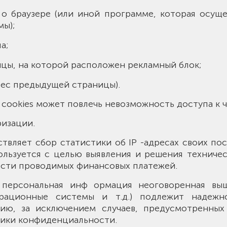
о браузере (или иной программе, которая осуще
мы);
а;
ицы, на которой расположен рекламный блок;
рес предыдущей страницы).
е cookies может повлечь невозможность доступа к ч
изации.
ествляет сбор статистики об IP -адресах своих по
льзуется с целью выявления и решения техничес
ости проводимых финансовых платежей.
я персональная инф ормация неоговоренная выш
рационные системы и т.д.) подлежит надеж
ию, за исключением случаев, предусмотренных в 
ики конфиденциальности.