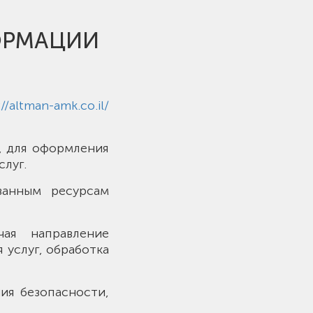
ОРМАЦИИ
://altman-amk.co.il/
е, для оформления
слуг.
ванным ресурсам
чая направление
 услуг, обработка
ния безопасности,