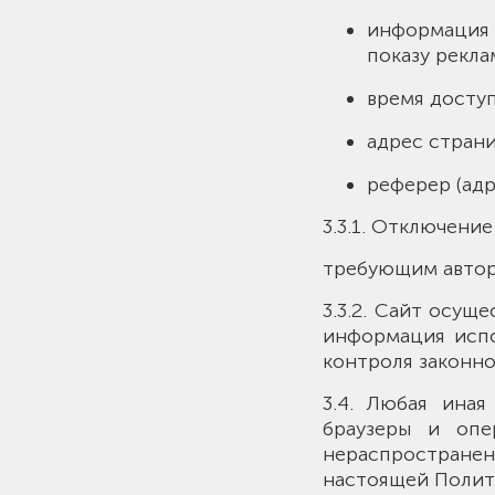
информация 
показу рекла
время доступ
адрес стран
реферер (ад
3.3.1. Отключени
требующим автор
3.3.2. Сайт осущ
информация испо
контроля законн
3.4. Любая ина
браузеры и опе
нераспространен
настоящей Полит