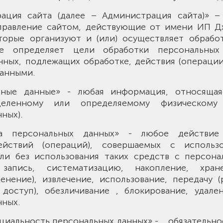
трация сайта (далее – Администрация сайта)» 
правление сайтом, действующие от имени ИП Д
оторые организуют и (или) осуществляет обрабо
е определяет цели обработки персональных
нных, подлежащих обработке, действия (операции
анными.
альные данные» - любая информация, относяща
деленному или определяемому физическому 
ных).
тка персональных данных» - любое действие
ействий (операций), совершаемых с использ
ли без использования таких средств с персон
запись, систематизацию, накопление, хран
енение), извлечение, использование, передачу 
 доступ), обезличивание , блокирование, удале
нных.
нциальность персональных данных» - обязательно